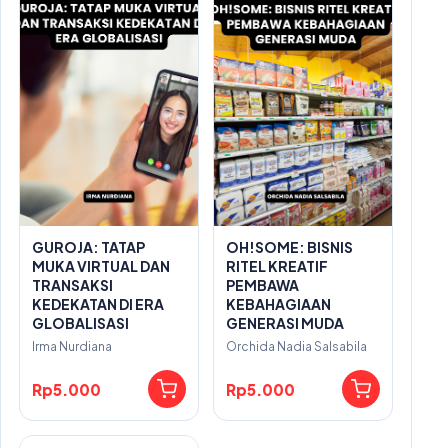
GUROJA: TATAP
OH!SOME: BISNIS
MUKA VIRTUAL DAN
RITEL KREATIF
TRANSAKSI
PEMBAWA
KEDEKATAN DI ERA
KEBAHAGIAAN
GLOBALISASI
GENERASI MUDA
Irma Nurdiana
Orchida Nadia Salsabila
Rp5.000
Rp5.000