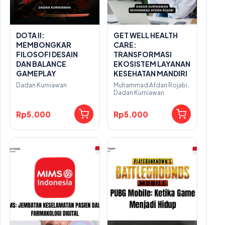
DOTA II:
GET WELL HEALTH
MEMBONGKAR
CARE:
FILOSOFI DESAIN
TRANSFORMASI
DAN BALANCE
EKOSISTEM LAYANAN
GAMEPLAY
KESEHATAN MANDIRI
Dadan Kurniawan
Muhammad Afdan Rojabi,
Dadan Kurniawan
Rp5.000
Rp5.000