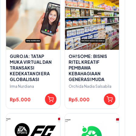
GUROJA: TATAP
OH!SOME: BISNIS
MUKA VIRTUAL DAN
RITEL KREATIF
TRANSAKSI
PEMBAWA
KEDEKATAN DI ERA
KEBAHAGIAAN
GLOBALISASI
GENERASI MUDA
Irma Nurdiana
Orchida Nadia Salsabila
Rp5.000
Rp5.000