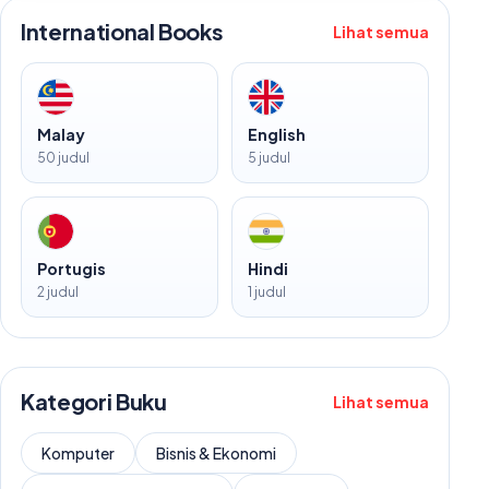
International Books
Lihat semua
Malay
English
50 judul
5 judul
Portugis
Hindi
2 judul
1 judul
Kategori Buku
Lihat semua
Komputer
Bisnis & Ekonomi