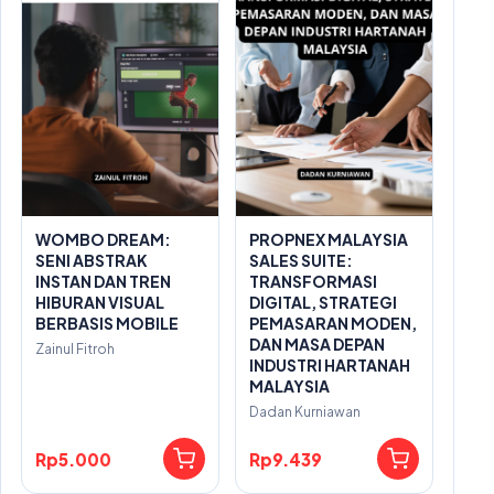
WOMBO DREAM:
PROPNEX MALAYSIA
SENI ABSTRAK
SALES SUITE:
INSTAN DAN TREN
TRANSFORMASI
HIBURAN VISUAL
DIGITAL, STRATEGI
BERBASIS MOBILE
PEMASARAN MODEN,
DAN MASA DEPAN
Zainul Fitroh
INDUSTRI HARTANAH
MALAYSIA
Dadan Kurniawan
Rp5.000
Rp9.439