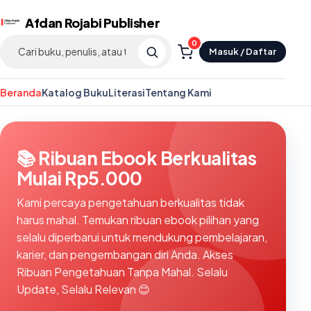
Afdan Rojabi Publisher
0
Masuk / Daftar
Beranda
Katalog Buku
Literasi
Tentang Kami
📚 Ribuan Ebook Berkualitas
Mulai Rp5.000
Kami percaya pengetahuan berkualitas tidak
harus mahal. Temukan ribuan ebook pilihan yang
selalu diperbarui untuk mendukung pembelajaran,
karier, dan pengembangan diri Anda. Akses
Ribuan Pengetahuan Tanpa Mahal. Selalu
Update, Selalu Relevan 😊